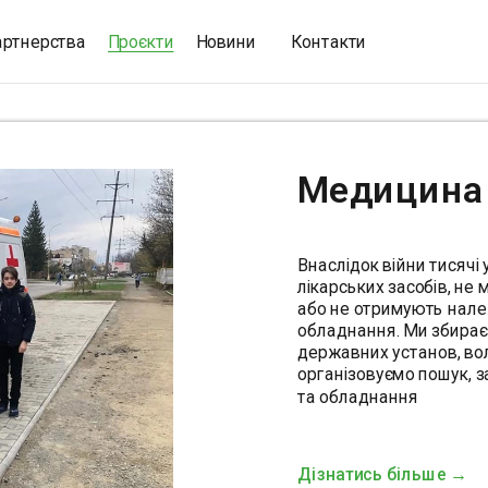
артнерства
Проєкти
Новини
Контакти
Медицина
Внаслідок війни тисячі
лікарських засобів, не
або не отримують нале
обладнання. Ми збираєм
державних установ, вол
організовуємо пошук, за
та обладнання
Дізнатись більше →