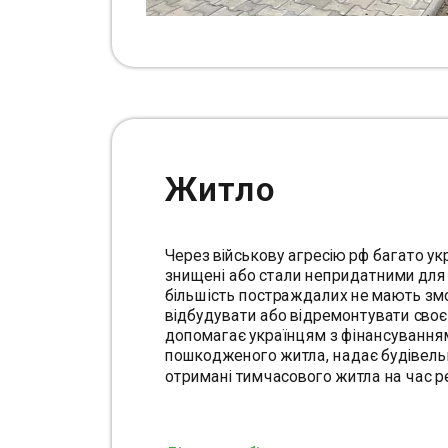
Житло 
Через військову агресію рф багато укр
знищені або стали непридатними для
більшість постраждалих не мають змо
відбудувати або відремонтувати своє ж
допомагає українцям з фінансуванням
пошкодженого житла, надає будівельні
отримані тимчасового житла на час р