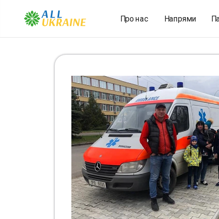
Напрями
П
Про нас