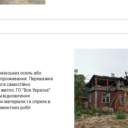
аїнських осель або 
 проживання. Переважна 
ги самостійно 
итло. ГО "Вся Україна" 
 відновлення 
 матеріали та сприяє в 
емонтних робіт