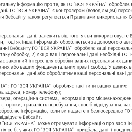
тальну інформацію про те, як ГО "ВСЯ УКРАЇНА"  обробляє в
ані. ГО "ВСЯ УКРАЇНА"  є контролером (володільцем) персон
я Вебсайту також регулюється Правилами використання Веб
персональні дані, залежить від того, як ви використовуєте 
и, тоді як інша інформація обробляється за допомогою ав
анні Вебсайту ГО "ВСЯ УКРАЇНА"  обробляє ваші персональні 
аку обробку, 2) якщо ваші персональні дані необхідні ГО "
має законний інтерес для обробки ваших персональних даних
них або ваших фундаментальних прав і свобод. У деяких в
ерсональні дані або оброблятиме ваші персональні дані дл
НА" : ГО "ВСЯ УКРАЇНА"  обробляє такі типи ваших даних:
на адреса, номер телефону); 
раузера, операційна система, інформація про місцезнаходжен
сторінки, тривалість перебування, спосіб відвідування, час 
обробляє інформацію, коли ви надаєте її безпосередньо ГО 
відвідуєте Вебсайт.
ГО "ВСЯ УКРАЇНА"  може отримувати інформацію про вас з і
іх осіб, у яких ГО "ВСЯ УКРАЇНА"  придбала дані, і поєднува