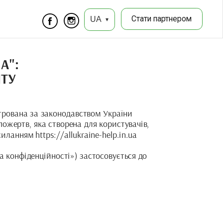
Стати партнером
UA
▾
": 
ЙТУ
рована за законодавством України 
ожертв, яка створена для користувачів, 
анням https://allukraine-help.in.ua 
 конфіденційності») застосовується до 