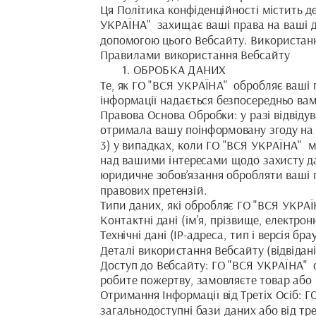
Ця Політика конфіденційності містить де
УКРАЇНА"  захищає ваші права на ваші д
допомогою цього Вебсайту. Використанн
Правилами використання Вебсайту
1. ОБРОБКА ДАНИХ
Те, як ГО "ВСЯ УКРАЇНА"  обробляє ваші 
інформації надається безпосередньо вам
Правова Основа Обробки: у разі відвідув
отримала вашу поінформовану згоду на т
3) у випадках, коли ГО "ВСЯ УКРАЇНА"  
над вашими інтересами щодо захисту да
юридичне зобов’язання обробляти ваші п
правових претензій.
Типи даних, які обробляє ГО "ВСЯ УКРАЇ
Контактні дані (ім’я, прізвище, електрон
Технічні дані (IP-адреса, тип і версія б
Деталі використання Вебсайту (відвідані 
Доступ до Вебсайту: ГО "ВСЯ УКРАЇНА"  
робите пожертву, замовляєте товар або 
Отримання Інформації від Третіх Осіб: 
загальнодоступні бази даних або від трет