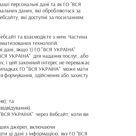
аші персональні дані та як ГО "ВСЯ 
альних даних, які обробляються за 
сайту, які доступні за посиланням: 
Вебсайт та взаємодієте з ним. Частина 
томатизованих технологій.
дані, якщо 1) ГО "ВСЯ УКРАЇНА"  
ВСЯ УКРАЇНА"  для надання послуг, або 
, і цей законний інтерес не переважає 
ипадках ГО "ВСЯ УКРАЇНА"  може мати 
я формування, здійснення або захисту 
ня); та
відвідування).
"ВСЯ УКРАЇНА"  через Вебсайт, коли ви 
нших джерел, включаючи 
ти ці дані з інформацією, яку ГО "ВСЯ 