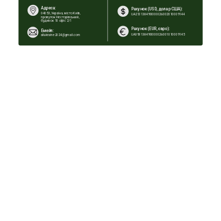
Адреса:
Рахунок (USD, долар США): 
04053, Україна, місто Київ, 
UA213138490000026002010009144
провулок Несторівський, 
будинок 10 офіс 2/1
Рахунок (EUR, євро): 
Емейл:
UA393138490000026001010009145
allukraine2024@gmail.com