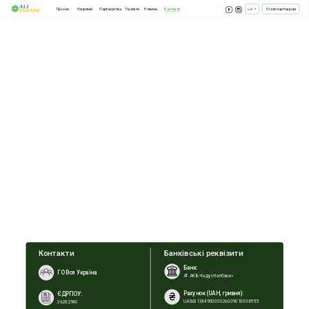
Напрями
Партнерства
Проєкти
Новини
Контакти
Про нас
Стати партнером
UA
▾
Контакти
Банківські реквізити
Банк: 
ГО Вся Україна
АТ АКБ «Індустіалбанк»
Рахунок (UAH, гривня): 
ЄДРПОУ: 
UA563138490000026009010008955
36282940